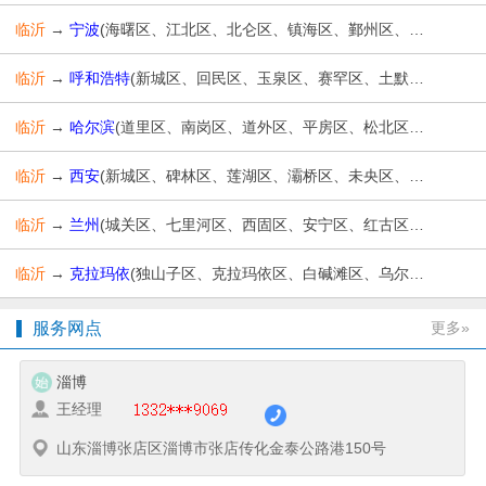
临沂
→
宁波
(海曙区、江北区、北仑区、镇海区、鄞州区、奉化区、象山县、宁海县、余姚市、慈溪市)
临沂
→
呼和浩特
(新城区、回民区、玉泉区、赛罕区、土默特左旗、托克托县、和林格尔县、清水河县、武川县)
临沂
→
哈尔滨
(道里区、南岗区、道外区、平房区、松北区、香坊区、呼兰区、阿城区、双城区、依兰县、方正县、宾县、巴彦县、木兰县、通河县、延寿县、尚志市、五常市)
临沂
→
西安
(新城区、碑林区、莲湖区、灞桥区、未央区、雁塔区、阎良区、临潼区、长安区、高陵区、鄠邑区、蓝田县、周至县)
临沂
→
兰州
(城关区、七里河区、西固区、安宁区、红古区、永登县、皋兰县、榆中县)
临沂
→
克拉玛依
(独山子区、克拉玛依区、白碱滩区、乌尔禾区)
服务网点
更多»
淄博
王经理
山东淄博张店区淄博市张店传化金泰公路港150号