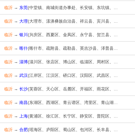
临沂
→
东莞
(中堂镇、南城街道办事处、长安镇、东坑镇、樟木头镇、莞城街道办事处、石龙镇、桥头镇、万江街道办事处、麻涌镇、虎门镇、谢岗镇、石碣镇、茶山镇、东城街道办事处、洪梅镇、道滘镇、高埗镇、企石镇、凤岗镇、大岭山镇、松山湖管委会、清溪镇、望牛墩镇、厚街镇、常平镇、寮步镇、石排镇、横沥镇、塘厦镇、黄江镇、大朗镇、东莞港、东莞生态园、沙田镇)
临沂
→
大理
(大理市、漾濞彝族自治县、祥云县、宾川县、弥渡县、南涧彝族自治县、巍山彝族回族自治县、永平县、云龙县、洱源县、剑川县、鹤庆县)
临沂
→
银川
(兴庆区、西夏区、金凤区、永宁县、贺兰县、灵武市)
临沂
→
喀什
(喀什市、疏附县、疏勒县、英吉沙县、泽普县、莎车县、叶城县、麦盖提县、岳普湖县、伽师县、巴楚县、塔什库尔干塔吉克自治县)
临沂
→
淄博
(淄川区、张店区、博山区、临淄区、周村区、桓台县、高青县、沂源县)
临沂
→
武汉
(江岸区、江汉区、硚口区、汉阳区、武昌区、青山区、洪山区、东西湖区、汉南区、蔡甸区、江夏区、黄陂区、新洲区)
临沂
→
长沙
(芙蓉区、天心区、岳麓区、开福区、雨花区、望城区、长沙县、浏阳市、宁乡市)
临沂
→
南昌
(东湖区、西湖区、青云谱区、湾里区、青山湖区、新建区、南昌县、安义县、进贤县、经济技术开发区、高新区)
临沂
→
上海
(黄浦区、徐汇区、长宁区、静安区、普陀区、虹口区、杨浦区、闵行区、宝山区、嘉定区、浦东新区、金山区、松江区、青浦区、奉贤区、崇明区)
临沂
→
合肥
(瑶海区、庐阳区、蜀山区、包河区、长丰县、肥东县、肥西县、庐江县、巢湖市、高新技术开发区、经济技术开发区)