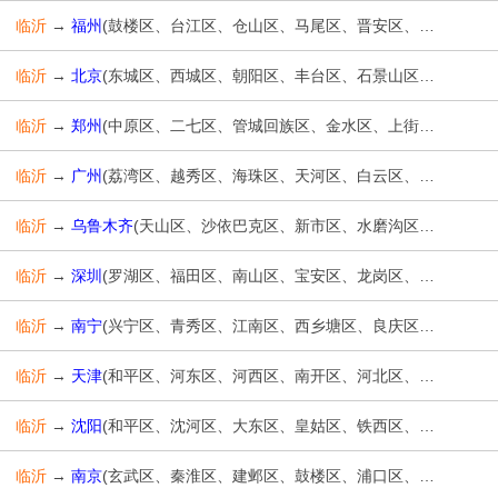
临沂
→
福州
(鼓楼区、台江区、仓山区、马尾区、晋安区、长乐区、闽侯县、连江县、罗源县、闽清县、永泰县、平潭县、福清市)
临沂
→
北京
(东城区、西城区、朝阳区、丰台区、石景山区、海淀区、门头沟区、房山区、通州区、顺义区、昌平区、大兴区、怀柔区、平谷区、密云区、延庆区)
临沂
→
郑州
(中原区、二七区、管城回族区、金水区、上街区、惠济区、中牟县、巩义市、荥阳市、新密市、新郑市、登封市、高新技术开发区、经济技术开发区)
临沂
→
广州
(荔湾区、越秀区、海珠区、天河区、白云区、黄埔区、番禺区、花都区、南沙区、从化区、增城区)
临沂
→
乌鲁木齐
(天山区、沙依巴克区、新市区、水磨沟区、头屯河区、达坂城区、米东区、乌鲁木齐县)
临沂
→
深圳
(罗湖区、福田区、南山区、宝安区、龙岗区、盐田区、龙华区、坪山区、光明区)
临沂
→
南宁
(兴宁区、青秀区、江南区、西乡塘区、良庆区、邕宁区、武鸣区、隆安县、马山县、上林县、宾阳县、横县)
临沂
→
天津
(和平区、河东区、河西区、南开区、河北区、红桥区、东丽区、西青区、津南区、北辰区、武清区、宝坻区、滨海新区、宁河区、静海区、蓟州区)
临沂
→
沈阳
(和平区、沈河区、大东区、皇姑区、铁西区、苏家屯区、浑南区、沈北新区、于洪区、辽中区、康平县、法库县、新民市、经济技术开发区)
临沂
→
南京
(玄武区、秦淮区、建邺区、鼓楼区、浦口区、栖霞区、雨花台区、江宁区、六合区、溧水区、高淳区)