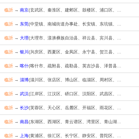
临沂
→
南京
(玄武区、秦淮区、建邺区、鼓楼区、浦口区、栖霞区、雨花台区、江宁区、六合区、溧水区、高淳区)
临沂
→
东莞
(中堂镇、南城街道办事处、长安镇、东坑镇、樟木头镇、莞城街道办事处、石龙镇、桥头镇、万江街道办事处、麻涌镇、虎门镇、谢岗镇、石碣镇、茶山镇、东城街道办事处、洪梅镇、道滘镇、高埗镇、企石镇、凤岗镇、大岭山镇、松山湖管委会、清溪镇、望牛墩镇、厚街镇、常平镇、寮步镇、石排镇、横沥镇、塘厦镇、黄江镇、大朗镇、东莞港、东莞生态园、沙田镇)
临沂
→
大理
(大理市、漾濞彝族自治县、祥云县、宾川县、弥渡县、南涧彝族自治县、巍山彝族回族自治县、永平县、云龙县、洱源县、剑川县、鹤庆县)
临沂
→
银川
(兴庆区、西夏区、金凤区、永宁县、贺兰县、灵武市)
临沂
→
喀什
(喀什市、疏附县、疏勒县、英吉沙县、泽普县、莎车县、叶城县、麦盖提县、岳普湖县、伽师县、巴楚县、塔什库尔干塔吉克自治县)
临沂
→
淄博
(淄川区、张店区、博山区、临淄区、周村区、桓台县、高青县、沂源县)
临沂
→
武汉
(江岸区、江汉区、硚口区、汉阳区、武昌区、青山区、洪山区、东西湖区、汉南区、蔡甸区、江夏区、黄陂区、新洲区)
临沂
→
长沙
(芙蓉区、天心区、岳麓区、开福区、雨花区、望城区、长沙县、浏阳市、宁乡市)
临沂
→
南昌
(东湖区、西湖区、青云谱区、湾里区、青山湖区、新建区、南昌县、安义县、进贤县、经济技术开发区、高新区)
临沂
→
上海
(黄浦区、徐汇区、长宁区、静安区、普陀区、虹口区、杨浦区、闵行区、宝山区、嘉定区、浦东新区、金山区、松江区、青浦区、奉贤区、崇明区)