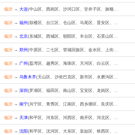
临沂
→
大连
(中山区、西岗区、沙河口区、甘井子区、旅顺口区、金州区、普兰店区、长海县、瓦房店市、庄河市)
临沂
→
福州
(鼓楼区、台江区、仓山区、马尾区、晋安区、长乐区、闽侯县、连江县、罗源县、闽清县、永泰县、平潭县、福清市)
临沂
→
北京
(东城区、西城区、朝阳区、丰台区、石景山区、海淀区、门头沟区、房山区、通州区、顺义区、昌平区、大兴区、怀柔区、平谷区、密云区、延庆区)
临沂
→
郑州
(中原区、二七区、管城回族区、金水区、上街区、惠济区、中牟县、巩义市、荥阳市、新密市、新郑市、登封市、高新技术开发区、经济技术开发区)
临沂
→
广州
(荔湾区、越秀区、海珠区、天河区、白云区、黄埔区、番禺区、花都区、南沙区、从化区、增城区)
临沂
→
乌鲁木齐
(天山区、沙依巴克区、新市区、水磨沟区、头屯河区、达坂城区、米东区、乌鲁木齐县)
临沂
→
深圳
(罗湖区、福田区、南山区、宝安区、龙岗区、盐田区、龙华区、坪山区、光明区)
临沂
→
南宁
(兴宁区、青秀区、江南区、西乡塘区、良庆区、邕宁区、武鸣区、隆安县、马山县、上林县、宾阳县、横县)
临沂
→
天津
(和平区、河东区、河西区、南开区、河北区、红桥区、东丽区、西青区、津南区、北辰区、武清区、宝坻区、滨海新区、宁河区、静海区、蓟州区)
临沂
→
沈阳
(和平区、沈河区、大东区、皇姑区、铁西区、苏家屯区、浑南区、沈北新区、于洪区、辽中区、康平县、法库县、新民市、经济技术开发区)