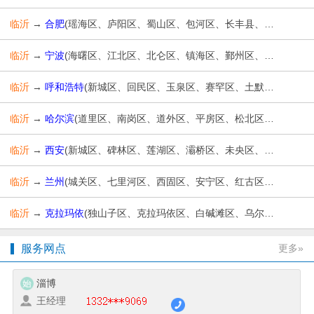
临沂
→
合肥
(瑶海区、庐阳区、蜀山区、包河区、长丰县、肥东县、肥西县、庐江县、巢湖市、高新技术开发区、经济技术开发区)
临沂
→
宁波
(海曙区、江北区、北仑区、镇海区、鄞州区、奉化区、象山县、宁海县、余姚市、慈溪市)
临沂
→
呼和浩特
(新城区、回民区、玉泉区、赛罕区、土默特左旗、托克托县、和林格尔县、清水河县、武川县)
临沂
→
哈尔滨
(道里区、南岗区、道外区、平房区、松北区、香坊区、呼兰区、阿城区、双城区、依兰县、方正县、宾县、巴彦县、木兰县、通河县、延寿县、尚志市、五常市)
临沂
→
西安
(新城区、碑林区、莲湖区、灞桥区、未央区、雁塔区、阎良区、临潼区、长安区、高陵区、鄠邑区、蓝田县、周至县)
临沂
→
兰州
(城关区、七里河区、西固区、安宁区、红古区、永登县、皋兰县、榆中县)
临沂
→
克拉玛依
(独山子区、克拉玛依区、白碱滩区、乌尔禾区)
服务网点
更多»
淄博
王经理